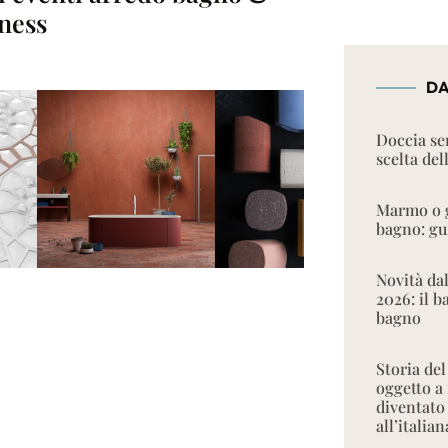
ness
DA
Doccia se
scelta del
Marmo o g
bagno: gui
Novità da
2026: il 
bagno
Storia del
oggetto a
diventato
all’italian