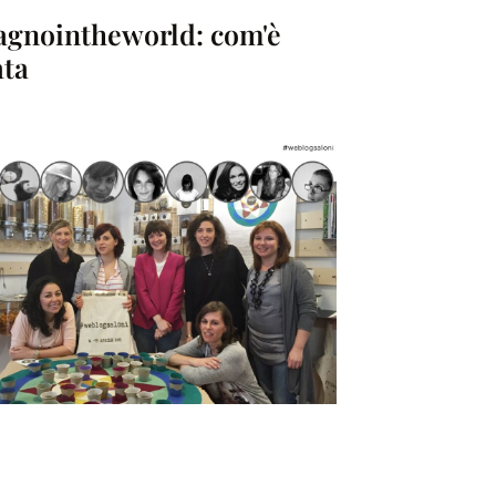
agnointheworld: com'è
ta