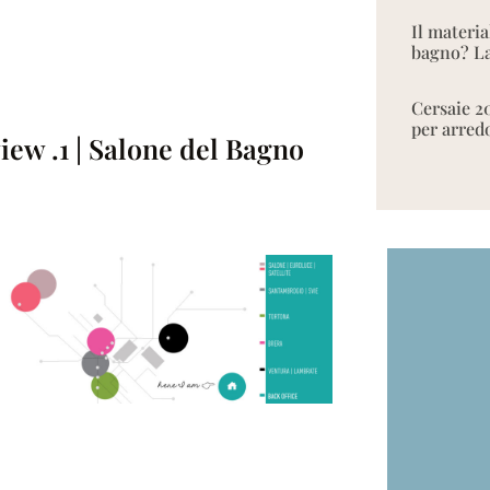
Il materia
bagno? La
Cersaie 2
per arred
iew .1 | Salone del Bagno