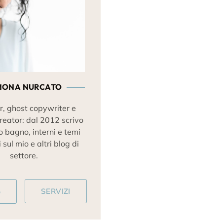
MONA NURCATO
r, ghost copywriter e
reator: dal 2012 scrivo
o bagno, interni e temi
 sul mio e altri blog di
settore.
o
SERVIZI