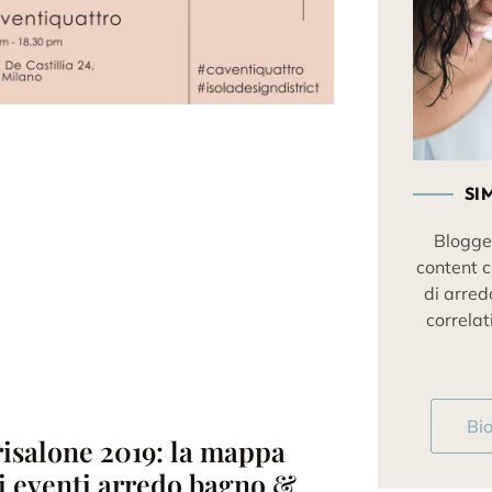
SI
Blogge
content c
di arred
correlati
Bi
isalone 2019: la mappa
i eventi arredo bagno &