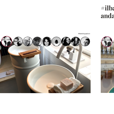
#ilb
anda