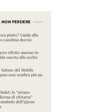
 NON PERDERE
nza piatto? Guida alla
la canalina doccia
res effetto marmo in
da onesta alla scelta
l Salone del Mobile
bagno non sembra più un
 bidet: lo “strano
 forma di chitarra”
 simbolo dell’igiene
a