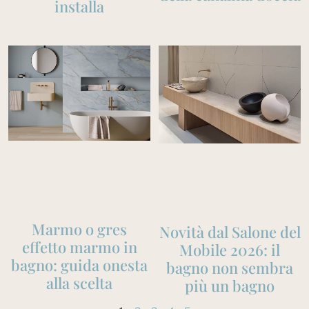
installa
Marmo o gres
Novità dal Salone del
effetto marmo in
Mobile 2026: il
bagno: guida onesta
bagno non sembra
alla scelta
più un bagno