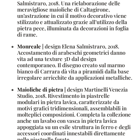
Salmistraro, 2018. Una rielaborazione delle
meravigliose maioliche di Caltagirone,
un’astrazione in cui il motivo decorativo viene
stilizzato e attualizzato grazie all’utilizzo della
pietra pece, illuminata da decorazioni in foglia
di rame.
Monreale |
design Elena Salmistraro, 2018.
Accostamento di arabeschi geometrici danno
vita ad una texture 3D dal design
contemporaneo. Il disegno creato sul marmo
bianco di Carrara dà vita a piramidi dalla base
irregolare arricchite da applicazioni metalliche.
Maioliche di pietra |
design Martinelli Venezia
Studio, 2018. Rivestimento in piastrelle
modulari in pietra lavica, caratterizzate da
motivi grafici tridimensionali, assemblabili in
molteplici composizioni. Completa la collezione
anche un lavabo con vasca in pietra lavica
appoggiata su un esile struttura in ferro e degli
accessori coordinati innestabili direttamente
nelle piastrelle forate.