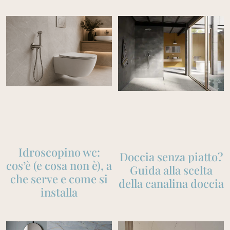
Idroscopino wc:
Doccia senza piatto?
cos’è (e cosa non è), a
Guida alla scelta
che serve e come si
della canalina doccia
installa