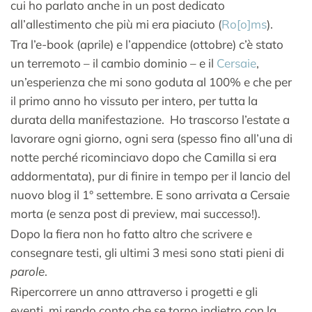
cui ho parlato anche in un post dedicato
all’allestimento che più mi era piaciuto (
Ro[o]ms
).
Tra l’e-book (aprile) e l’appendice (ottobre) c’è stato
un terremoto – il cambio dominio – e il
Cersaie
,
un’esperienza che mi sono goduta al 100% e che per
il primo anno ho vissuto per intero, per tutta la
durata della manifestazione. Ho trascorso l’estate a
lavorare ogni giorno, ogni sera (spesso fino all’una di
notte perché ricominciavo dopo che Camilla si era
addormentata), pur di finire in tempo per il lancio del
nuovo blog il 1° settembre. E sono arrivata a Cersaie
morta (e senza post di preview, mai successo!).
Dopo la fiera non ho fatto altro che scrivere e
consegnare testi, gli ultimi 3 mesi sono stati pieni di
parole
.
Ripercorrere un anno attraverso i progetti e gli
eventi, mi rendo conto che se torno indietro con la