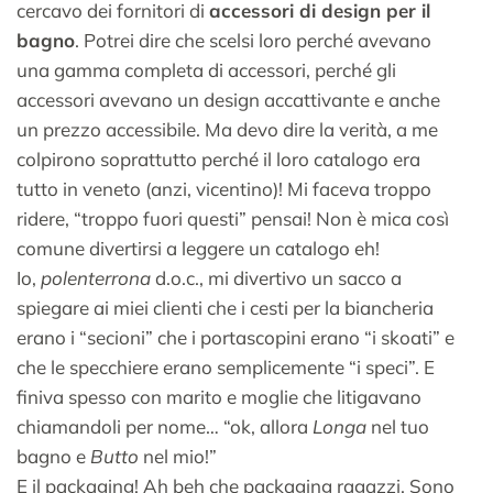
cercavo dei fornitori di
accessori di design per il
bagno
. Potrei dire che scelsi loro perché avevano
una gamma completa di accessori, perché gli
accessori avevano un design accattivante e anche
un prezzo accessibile. Ma devo dire la verità, a me
colpirono soprattutto perché il loro catalogo era
tutto in veneto (anzi, vicentino)! Mi faceva troppo
ridere, “troppo fuori questi” pensai! Non è mica così
comune divertirsi a leggere un catalogo eh!
Io,
polenterrona
d.o.c., mi divertivo un sacco a
spiegare ai miei clienti che i cesti per la biancheria
erano i “secioni” che i portascopini erano “i skoati” e
che le specchiere erano semplicemente “i speci”. E
finiva spesso con marito e moglie che litigavano
chiamandoli per nome… “ok, allora
Longa
nel tuo
bagno e
Butto
nel mio!”
E il packaging! Ah beh che packaging ragazzi. Sono