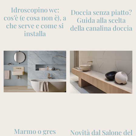
Idroscopino wc:
Doccia senza piatto?
cos’è (e cosa non è), a
Guida alla scelta
che serve e come si
della canalina doccia
installa
Marmo o gres
Novità dal Salone del