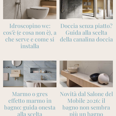
Idroscopino wc:
Doccia senza piatto?
cos’è (e cosa non è), a
Guida alla scelta
che serve e come si
della canalina doccia
installa
Marmo o gres
Novità dal Salone del
effetto marmo in
Mobile 2026: il
bagno: guida onesta
bagno non sembra
alla scelta
più un bagno