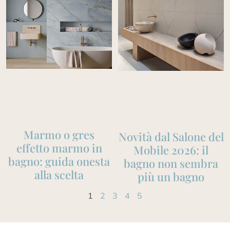
Marmo o gres
Novità dal Salone del
effetto marmo in
Mobile 2026: il
bagno: guida onesta
bagno non sembra
alla scelta
più un bagno
1
2
3
4
5