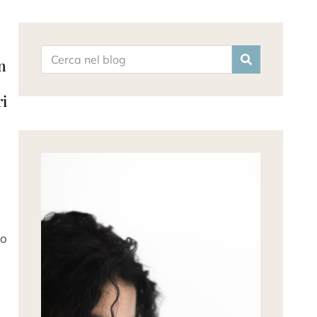
n
ri
ro