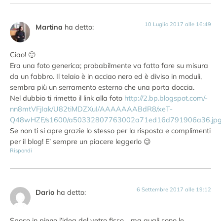
10 Luglio 2017 alle 16:49
Martina
ha detto:
Ciao! 🙂
Era una foto generica; probabilmente va fatto fare su misura
da un fabbro. Il telaio è in acciao nero ed è diviso in moduli,
sembra più un serramento esterno che una porta doccia.
Nel dubbio ti rimetto il link alla foto
http://2.bp.blogspot.com/-
nn8mtVFjIak/U82tiMDZXuI/AAAAAAABdR8/xeT-
Q48wHZE/s1600/a50332807763002a71ed16d791906a36.jp
Se non ti si apre grazie lo stesso per la risposta e complimenti
per il blog! E’ sempre un piacere leggerlo 😉
Rispondi
6 Settembre 2017 alle 19:12
Dario
ha detto:
Sposo in pieno l’idea del vetro fisso… ma quali sono le