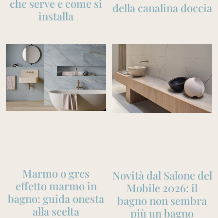
che serve e come si
della canalina doccia
installa
Marmo o gres
Novità dal Salone del
effetto marmo in
Mobile 2026: il
bagno: guida onesta
bagno non sembra
alla scelta
più un bagno