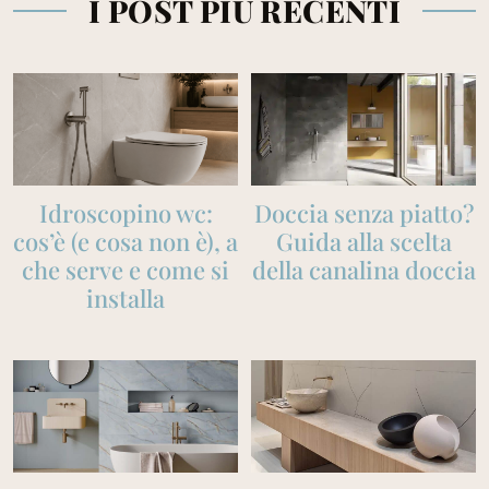
I POST PIÙ RECENTI
Idroscopino wc:
Doccia senza piatto?
cos’è (e cosa non è), a
Guida alla scelta
che serve e come si
della canalina doccia
installa