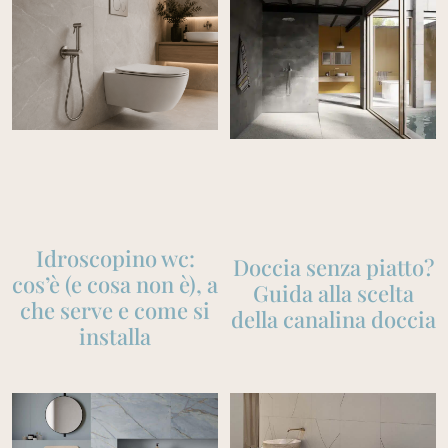
Idroscopino wc:
Doccia senza piatto?
cos’è (e cosa non è), a
Guida alla scelta
che serve e come si
della canalina doccia
installa