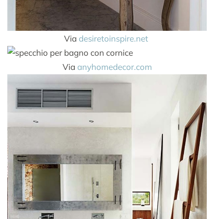
Via
desiretoinspire.net
Via
anyhomedecor.com