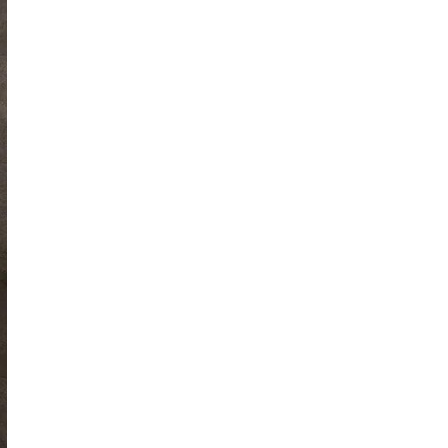
Scarica gratis gli e-
book tematici di
BesideBathrooms
LI VOGLIO!