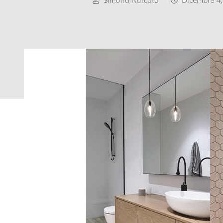
Simona Nurcato
Dicembre 4