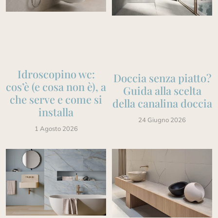
Idroscopino wc:
Doccia senza piatto?
cos’è (e cosa non è), a
Guida alla scelta
che serve e come si
della canalina doccia
installa
24 Giugno 2026
1 Agosto 2026