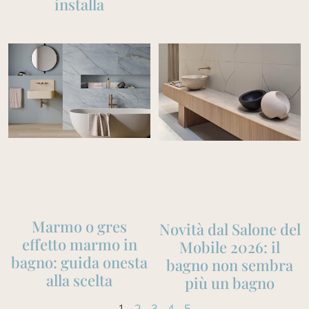
installa
Marmo o gres
Novità dal Salone del
effetto marmo in
Mobile 2026: il
bagno: guida onesta
bagno non sembra
alla scelta
più un bagno
1
2
3
4
5