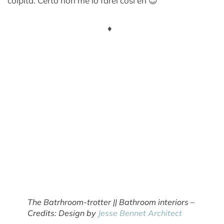
colpita. Certo non me lo farei così eh 😉
♦
The Batrhroom-trotter || Bathroom interiors –
Credits: Design by
Jesse Bennet Architect