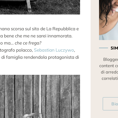
mana scorsa sul sito de La Repubblica e
a bene che me ne sarei innamorata.
gno ma…
che ce frega?
SI
otografo polacco,
Sebastian Luczywo
,
o
di famiglia rendendola protagonista di
Blogger
content c
di arred
correlati
Bi