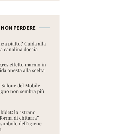
 NON PERDERE
nza piatto? Guida alla
la canalina doccia
res effetto marmo in
da onesta alla scelta
l Salone del Mobile
bagno non sembra più
 bidet: lo “strano
 forma di chitarra”
 simbolo dell’igiene
a