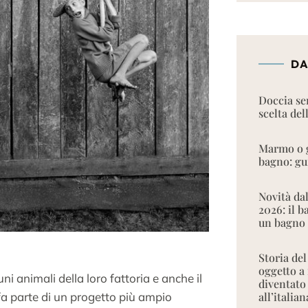
DA
Doccia se
scelta del
Marmo o g
bagno: gui
Novità da
2026: il 
un bagno
Storia del
oggetto a
uni animali della loro fattoria e anche il
diventato
 fa parte di un progetto più ampio
all’italian