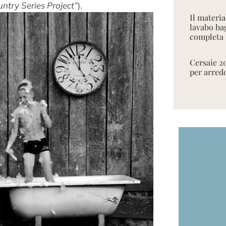
ntry Series Project”
).
Il materia
lavabo ba
completa
Cersaie 2
per arred