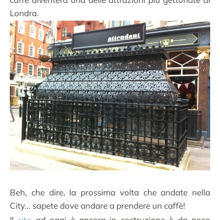
Londra.
Beh, che dire, la prossima volta che andate nella
City… sapete dove andare a prendere un caffè!
Il
sito
ad oggi è ancora in costruzione
è da poco