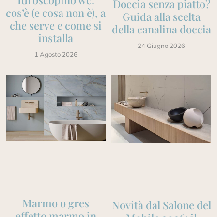
Idroscopino wc:
Doccia senza piatto?
cos’è (e cosa non è), a
Guida alla scelta
che serve e come si
della canalina doccia
installa
24 Giugno 2026
1 Agosto 2026
Marmo o gres
Novità dal Salone del
effetto marmo in