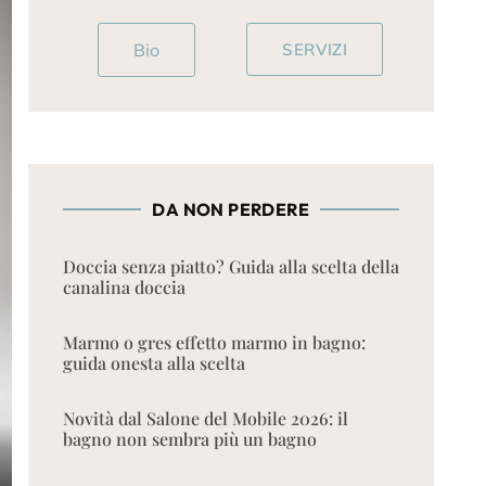
Bio
SERVIZI
DA NON PERDERE
Doccia senza piatto? Guida alla scelta della
canalina doccia
Marmo o gres effetto marmo in bagno:
guida onesta alla scelta
Novità dal Salone del Mobile 2026: il
bagno non sembra più un bagno