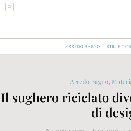
ARREDO BAGNO
STILI E TE
Arredo Bagno
,
Materia
Il sughero riciclato d
di des