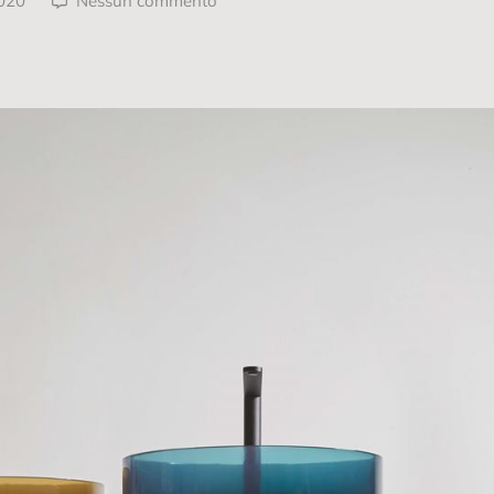
020
Nessun commento