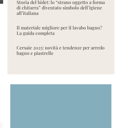
Storia del bidet: lo “strano oggetto a forma
di chitarra” diventato simbolo dell’igiene
all’italiana
Il materiale migliore per il lavabo bagno?
La guida completa
Cersaie 2025: novità e tendenze per arredo
bagno e piastrelle