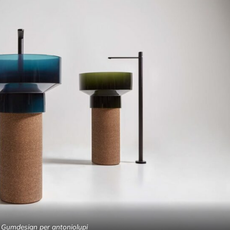
n Gumdesign per antoniolupi