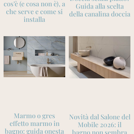
cos’è (e cosa non è), a
Guida alla scelta
che serve e come si
della canalina doccia
installa
Marmo o gres
Novità dal Salone del
effetto marmo in
Mobile 2026: il
bagno: guida onesta
bagno non sembra