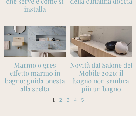
che serve e come si
della canalina doccia
installa
Marmo o gres
Novità dal Salone del
effetto marmo in
Mobile 2026: il
bagno: guida onesta
bagno non sembra
alla scelta
più un bagno
1
2
3
4
5