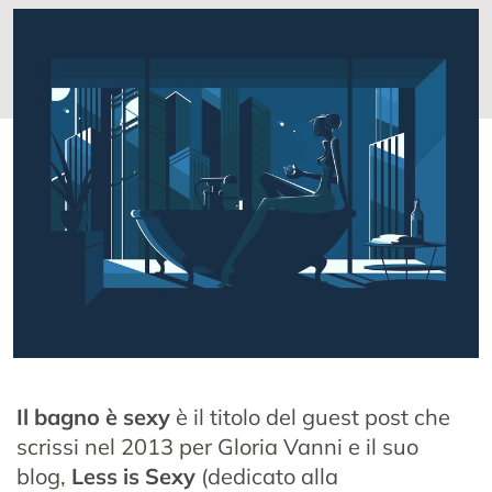
Il bagno è sexy
è il titolo del guest post che
scrissi nel 2013 per Gloria Vanni e il suo
blog,
Less is Sexy
(dedicato alla