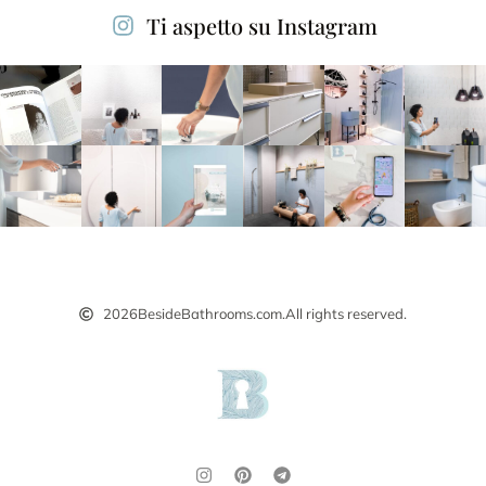
Ti aspetto su Instagram
2026
BesideBathrooms.com.
All rights reserved.