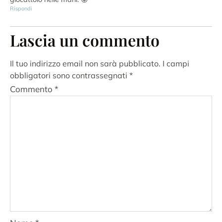
Rispondi
Lascia un commento
Il tuo indirizzo email non sarà pubblicato.
I campi
obbligatori sono contrassegnati
*
Commento
*