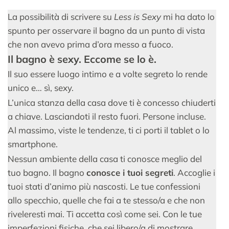
La possibilità di scrivere su
Less is Sexy
mi ha dato lo
spunto per osservare il bagno da un punto di vista
che non avevo prima d’ora messo a fuoco.
Il bagno è sexy. Eccome se lo è.
Il suo essere luogo intimo e a volte segreto lo rende
unico e… sì, sexy.
L’unica stanza della casa dove ti è concesso chiuderti
a chiave. Lasciandoti il resto fuori. Persone incluse.
Al massimo, viste le tendenze, ti ci porti il tablet o lo
smartphone.
Nessun ambiente della casa ti conosce meglio del
tuo bagno. Il bagno
conosce i tuoi segreti
. Accoglie i
tuoi stati d’animo più nascosti. Le tue confessioni
allo specchio, quelle che fai a te stesso/a e che non
riveleresti mai. Ti accetta così come sei. Con le tue
imperfezioni fisiche, che sei libero/a di mostrare