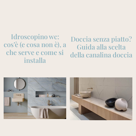
Idroscopino wc:
Doccia senza piatto?
cos’è (e cosa non è), a
Guida alla scelta
che serve e come si
della canalina doccia
installa