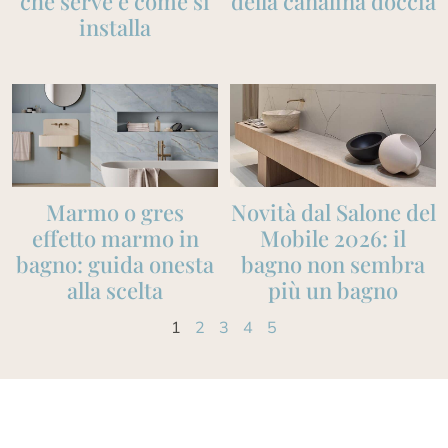
che serve e come si
della canalina doccia
installa
Marmo o gres
Novità dal Salone del
effetto marmo in
Mobile 2026: il
bagno: guida onesta
bagno non sembra
alla scelta
più un bagno
1
2
3
4
5