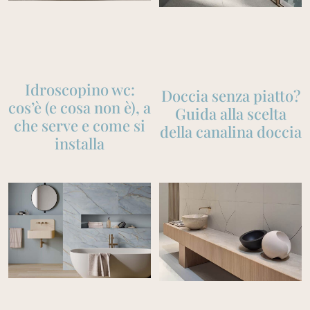
Idroscopino wc:
Doccia senza piatto?
cos’è (e cosa non è), a
Guida alla scelta
che serve e come si
della canalina doccia
installa