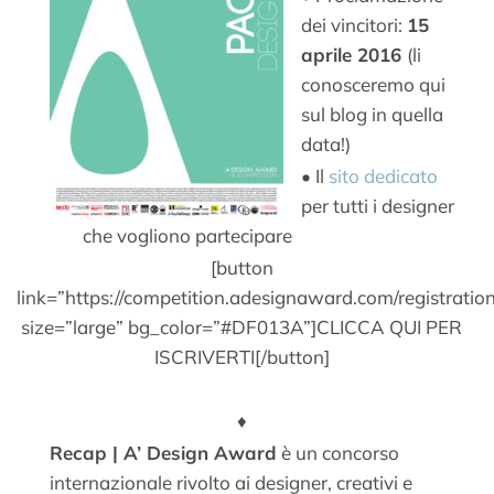
dei vincitori:
15
aprile 2016
(li
conosceremo qui
sul blog in quella
data!)
• Il
sito dedicato
per tutti i designer
che vogliono partecipare
[button
link=”https://competition.adesignaward.com/registratio
size=”large” bg_color=”#DF013A”]CLICCA QUI PER
ISCRIVERTI[/button]
–
♦
Recap | A’ Design Award
è un concorso
internazionale rivolto ai designer, creativi e