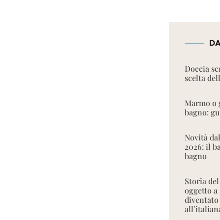
DA
Doccia se
scelta del
Marmo o g
bagno: gui
Novità da
2026: il 
bagno
Storia del
oggetto a
diventato
all’italian