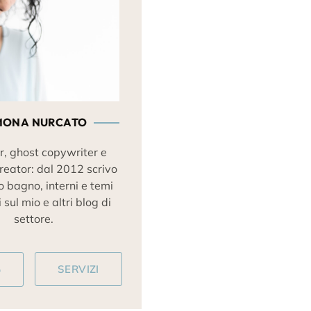
MONA NURCATO
r, ghost copywriter e
reator: dal 2012 scrivo
o bagno, interni e temi
 sul mio e altri blog di
settore.
o
SERVIZI