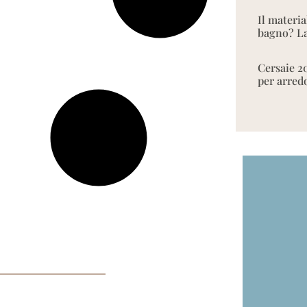
Il materia
bagno? La
Cersaie 2
per arred