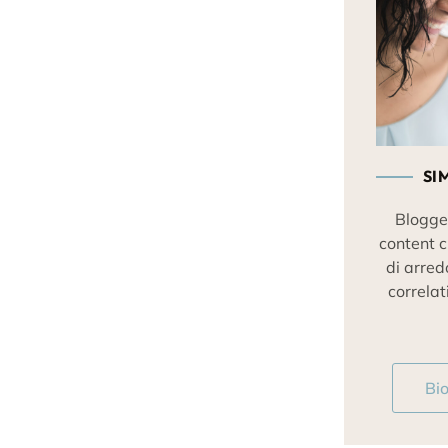
SI
Blogge
content c
di arred
correlati
Bi