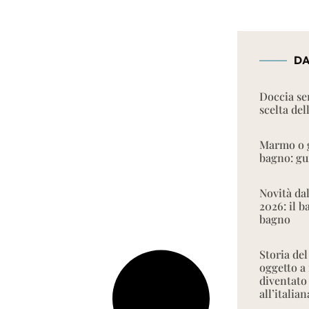
DA
Doccia se
scelta del
Marmo o g
bagno: gui
Novità da
2026: il 
bagno
Storia del
oggetto a
diventato
all’italian