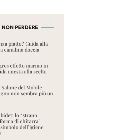
 NON PERDERE
nza piatto? Guida alla
la canalina doccia
res effetto marmo in
da onesta alla scelta
l Salone del Mobile
bagno non sembra più un
 bidet: lo “strano
 forma di chitarra”
 simbolo dell’igiene
a